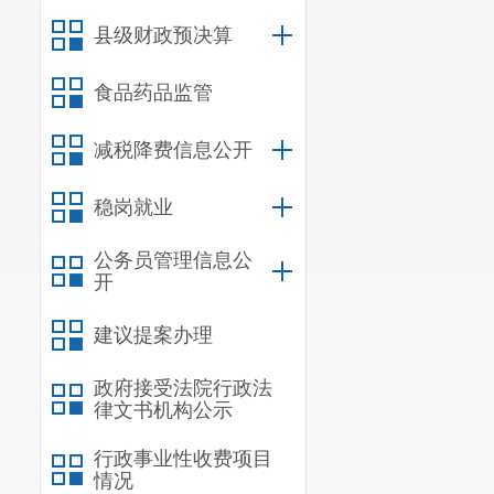
政府
县级财政预决算
食品药品监管
三、收到和处
减税降费信息公开
（本列
稳岗就业
一项加
公务员管理信息公
项
开
建议提案办理
一、本
请数量
政府接受法院行政法
二、上
律文书机构公示
请数量
行政事业性收费项目
情况