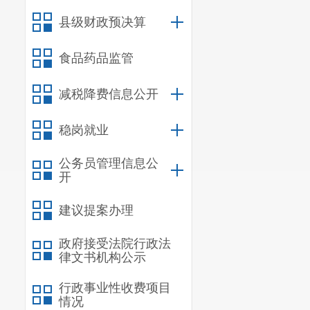
公开我局的相关信息
县级财政预决算
在“宜良县退役军人
3. 政府信息
食品药品监管
2019年我局
4. 公开过程中
减税降费信息公开
一是信息上报
发布相关信息。二
稳岗就业
领导批准后再报主
公务员管理信息公
务公开网站的维护
开
布的政务公开信息
建议提案办理
5. 日常工作情
我局从严把控
政府接受法院行政法
人在拟稿时提出初
律文书机构公示
领导审查，最终确
行政事业性收费项目
一。
情况