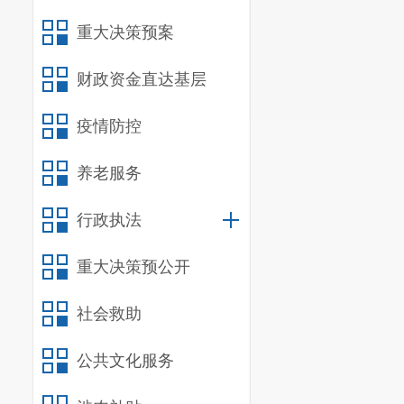
二、 存在的主
重大决策预案
我局信息公开
进一步深化。主动
财政资金直达基层
公开、听取公众意
专业技术人员，政
疫情防控
信息分类不够科学
三、 2020年
养老服务
2020年，
行政执法
处理流程，建设长
（一）完善信
重大决策预公开
度，更新信息公开
信息公开工作，更
社会救助
（二）扩展政
扩大公开途径，注
公共文化服务