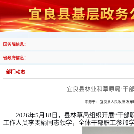
国务院信息：
省政府信息：
部门动态
宜良县林业和草原局“干
来源于： 宜良县人民政府 发布时间
2026
年
5
月
18
日，县林草局组织开展
“
干部
工作人员李雯娟
同志领学，全体干部职工参加