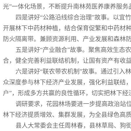
光
”
一体化场景，不断提升南林苑医养康养服务
四是讲好
“
公路沿线综合治理
”
故事。以宜
开展林下中药材种植，结合保育促繁和中药材
防火隔离带。兼顾资源利用、产业发展和森林
五是讲好
“
产业融合
”
故事。聚焦高效生态
合，健全完善利益联结机制，让国有资产有收
六是讲好
“
联农带农机制
”
故事。通过引入
众深度参与林下经济产业发展，强化利益联结
户
”
，形成多方共赢的良性循环，切实把林下经
调研要求，花园林场要进一步提高政治站
林下经济提质增效、集群发展，为全县绿色高
县人大常委会主任周林春
，
县林草局、狗