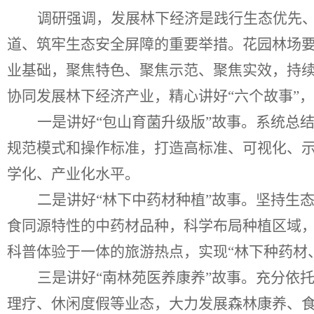
调研强调，发展林下经济是践行生态优先
道、筑牢生态安全屏障的重要举措。花园林场
业基础，聚焦特色、聚焦示范、聚焦实效，持
协同发展林下经济产业，精心讲好
“
六个故事
”
，
一是讲好
“
包山育菌升级版
”
故事。系统总
规范模式和操作标准，打造高标准、可视化、
学化、产业化水平。
二是讲好
“
林下中药材种植
”
故事。坚持生
食同源特性的中药材品种，科学布局种植区域
科普体验于一体的旅游热点，实现
“
林下种药材
三是讲好
“
南林苑医养康养
”
故事。充分依
理疗、休闲度假等业态，大力发展森林康养、