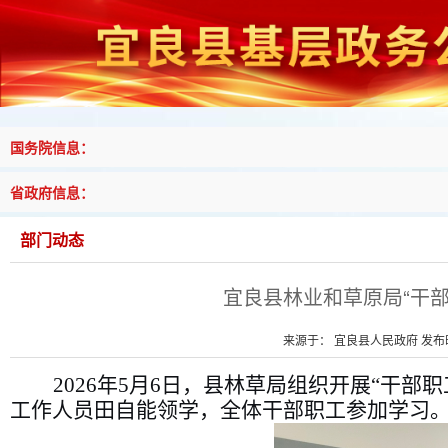
国务院信息：
省政府信息：
部门动态
宜良县林业和草原局“干
来源于： 宜良县人民政府 发布时间
2026
年
5
月
6
日，县林草局组织开展
“
干部职
工作人员田自能领学，全体干部职工参加学习