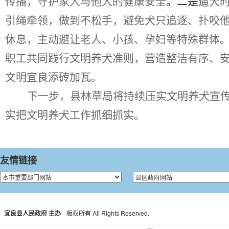
传播，守护家人与他人的健康安全
。二是
遛犬
引绳
牵领，
做到
不松手
，
避免犬只追逐、扑咬
休息，主动避让老人、小孩、孕妇等特殊群体
职工
共同践行文明养犬准则，营造整洁有序、
文明宜良添砖加瓦。
下一步，县林草局将持续压实文明养犬宣
实把文明养犬工作抓细抓实。
友情链接
宜良县人民政府 主办
版权所有 All Rights Reserved.