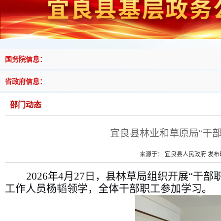
国务院信息：
省政府信息：
部门动态
宜良县林业和草原局“干
来源于： 宜良县人民政府 发布时间
2026
年
4
月
27
日，县林草局组织开展
“
干部
工作人员杨韬
领学，全体干部职工参加学习。