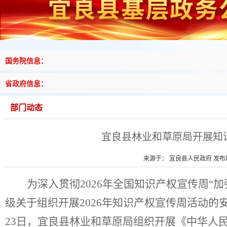
国务院信息：
省政府信息：
部门动态
宜良县林业和草原局开展知
来源于： 宜良县人民政府 发布时间
为深入贯彻
2026
年全国知识产权宣传周
“
加
级关于组织开展
2026
年知识产权宣传周活动的
23
日
，
宜良
县林业和草原局组织开展《中华人