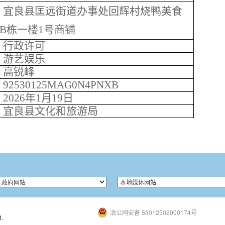
宜良县匡远街道办事处回辉村烧鸭美食
B栋一楼1号商铺
行政许可
游艺娱乐
高锐峰
92530125MAG0N4PNXB
2026年1月19日
宜良县文化和旅游局
滇公网安备 53012502000174号
.