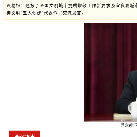
议精神；通报了全国文明城市提质增效工作新要求及宜良县城
神文明“五大创建”代表作了交流发言。
县委副