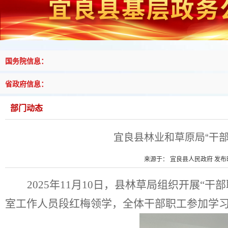
国务院信息：
省政府信息：
部门动态
宜良县林业和草原局“干
来源于： 宜良县人民政府 发布时间
2025
年
11
月
10
日，县林草局组织开展
“干
室工作人员段红梅
领学，全体干部职工参加学