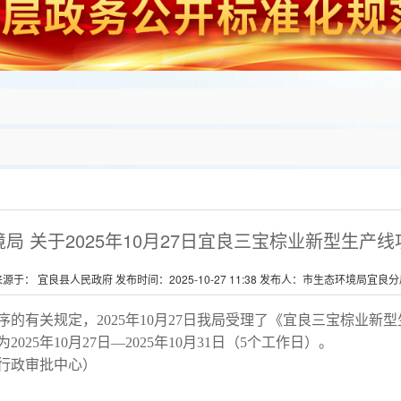
局 关于2025年10月27日宜良三宝棕业新型生产
来源于： 宜良县人民政府 发布时间：2025-10-27 11:38 发布人：市生态环境局宜良分
的有关规定，2025年10月
27
日我局受理了《
宜良三宝棕
业
新型
为
202
5
年
10
月
27
日
—202
5
年
10
月
31
日（
5
个工作日）。
（县行政审批中心）