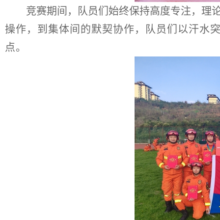
竞赛
期间
，队员
们
始终保持高度专注
，
理
操作，到集体间的默契协作，队员们以汗水
点。