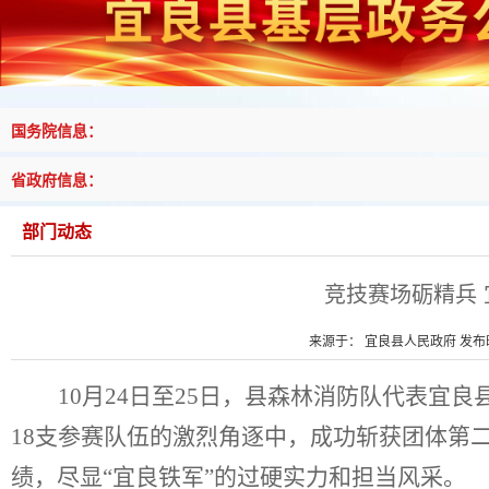
国务院信息：
省政府信息：
部门动态
竞技赛场砺精兵
来源于： 宜良县人民政府 发布时间
10
月
24
日至
25
日，县森林消防队代表宜良
18
支参赛队伍的激烈角逐中，成功斩获团体第
绩，尽显“宜良铁军”的过硬实力和担当风采。