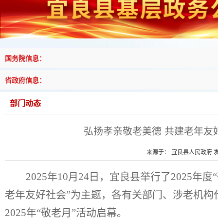
国务院信息：
省政府信息：
部门动态
弘扬孝亲敬老美德 共建老年友好
来源于： 宜良县人民政府 发布
2025
年
10
月
24
日，宜良县举行了
2025
年度
老年友好社会”为主题，各有关部门、涉老机构
2025
年“敬老月”活动启幕。