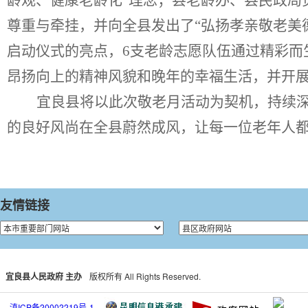
龄观、健康老龄化”理念；
县老龄办、县民政局
尊重与牵挂
，并向全县发出了
“弘扬孝亲敬老美
启动仪式的
亮点
，
6
支老龄志愿队伍
通过精彩而
昂扬向上的精神风貌和晚年的幸福生活，并开
宜良县将以此次敬老月活动为契机，持续
的良好风尚在全县蔚然成风，让每一位老年人
友情链接
宜良县人民政府 主办
版权所有 All Rights Reserved.
滇ICP备20002219号-1