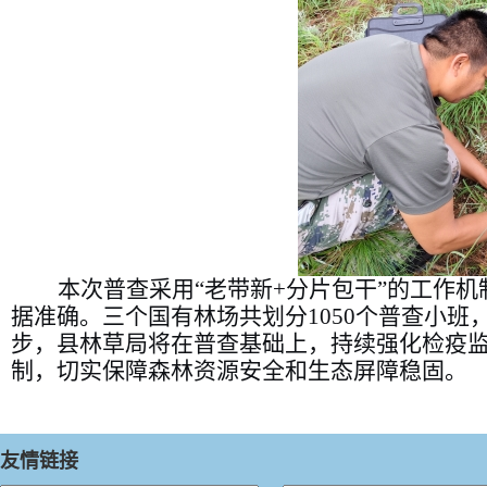
本次普查采用
“
老带新
+
分片包干
”
的工作机
据准确。三个
国有
林场共划分
1050
个普查小班
步，
县林草局
将在普查基础上，持续强化检疫
制，切实保障森林资源安全和生态屏障稳固。
友情链接