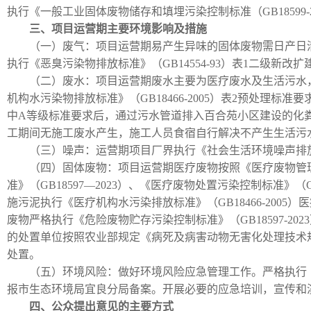
执行《一般工业固体废物储存和填埋污染控制标准（GB18599
三、项目运营期主要环境影响及措施
（一）废气：项目运营期易产生异味的固体废物需日产日
执行《恶臭污染物排放标准》（GB14554-93）表1二级新改
（二）废水：项目运营期废水主要为医疗废水及生活污水，产生量
机构水污染物排放标准》（GB18466-2005）表2预处理标准要
中A等级标准要求后，通过污水管道排入百合苑小区建设的化
工期间无施工废水产生，施工人员食宿自行解决不产生生活污
（三）噪声：运营期项目厂界执行《社会生活环境噪声排放标准》
（四）固体废物：项目运营期医疗废物按照《医疗废物管
准》（GB18597—2023）、《医疗废物处置污染控制标准》（
施污泥执行《医疗机构水污染排放标准》（GB18466-20
废物严格执行《危险废物贮存污染控制标准》（GB18597-
的处置单位按照农业部规定《病死及病害动物无害化处理技术规范
处置。
（五）环境风险：做好环境风险应急管理工作。严格执行
报市生态环境局宜良分局备案。开展必要的应急培训，宣传和
四、公众提出意见的主要方式