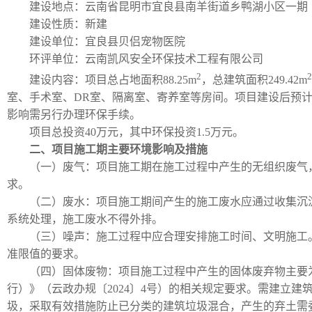
建设地点：云南省昆明市宜良县南羊街道乡鸭湖小区一期（百
建设性质：新建
建设单位：宜良县贝侣宠物医院
环评单位：云南凯风安全环保技术工程有限公司
2
2
建设内容：项目总占地面积88.25m
，总建筑面积249.42m
室、手术室、DR室、隔离室、寄养室等房间。项目建设后预计年
影响需另行办理环保手续。
项目总投资40万元，其中环保投资1.5万元。
二、项目施工期主要环境影响及措施
（一）废气：项目施工期在施工过程中产生的无组织废气，执行
求。
（二）废水：项目施工期间产生的施工废水应通过收集沉
系统处理，施工废水不得外排。
（三）噪声：施工过程中应合理安排施工时间、文明施工。项
准限值的要求。
（四）固体废物：项目施工过程中产生的固体废弃物主要
行）》（云政办规〔2024〕4号）的相关规定要求。需建立
圾，采取有效措施防止已分类的建筑垃圾混合，产生的弃土需