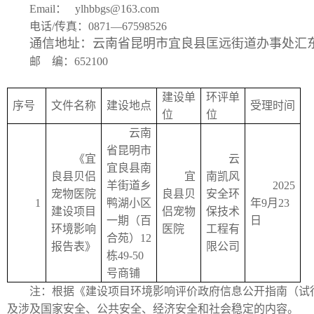
Email： ylhbbgs@163.com
电话/传真：0871—67598526
通信地址：云南省昆明市宜良县匡远街道办事处汇东
邮 编：652100
建设单
环评单
序号
文件名称
建设地点
受理时间
位
位
云南
省昆明市
《宜
云
宜良县南
良县贝侣
宜
南凯风
羊街道乡
2025
宠物医院
良县贝
安全环
1
鸭湖小区
年9月23
建设项目
侣宠物
保技术
一期（百
日
环境影响
医院
工程有
合苑）12
报告表》
限公司
栋49-50
号商铺
注：根据《建设项目环境影响评价政府信息公开指南（试
及涉及国家安全、公共安全、经济安全和社会稳定的内容。