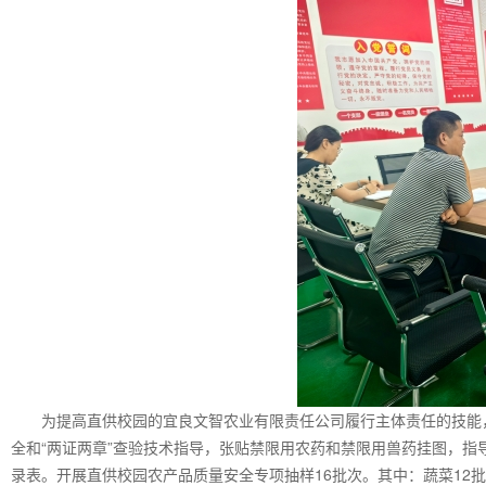
为提高直供校园的宜良文智农业有限责任公司履行主体责任的技能
全和“两证两章”查验技术指导，张贴禁限用农药和禁限用兽药挂图，
录表。开展直供校园农产品质量安全专项抽样16批次。其中：蔬菜12