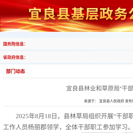
国务院信息：
省政府信息：
部门动态
宜良县林业和草原局“干
来源于： 宜良县人民政府 发布时间
2025
年
8
月
18
日，县林草局组织开展
“
干部
工作人员杨丽郡
领学，全体干部职工参加学习