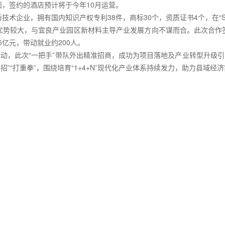
，签约的酒店预计将于今年10月运营。
术企业，拥有国内知识产权专利38件，商标30个，资质证书4个，在“S
优势较大，与宜良产业园区新材料主导产业发展方向不谋而合。此次合作
5亿元，带动就业约200人。
活动，此次“一把手”带队外出精准招商，成功为项目落地及产业转型升级引
实招”“打重拳”，围绕培育“1+4+N”现代化产业体系持续发力，助力县域