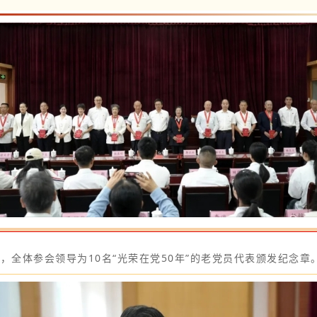
，全体参会领导为10名“光荣在党50年”的老党员代表颁发纪念章