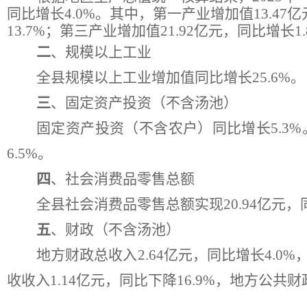
同比增长
4.0
%
。其中，第一产业增加值
13.47
亿
13.7
%；
第三产业增加值
21.92
亿元，
同比
增长
1.
二
、规模以上工业
全县规模以上工业增加值同比
增长
25.6
%。
三
、固定资产投资（
不含汤池
）
固定资产投资（不含农户）同比
增长
5.3
%
6.5
%。
四
、社会消费品零售
总
额
全县社会消费品零售总额实现
20.94
亿元，
五
、财政
（
不含汤池
）
地方
财政总收入
2.64
亿元，同比
增长
4.0
%
收收入
1.14
亿元，同比
下降
16.9
%，地方公共财