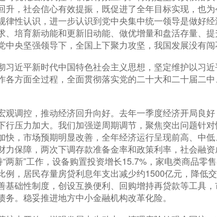
回升，社会信心有效提振，既促进了全年目标实现，也为
规律性认识，进一步认识到党中央集中统一领导是做好经
求、培育新动能和更新旧动能、做优增量和盘活存量、提
党中央坚强领导下，全国上下聚力攻坚，我国发展没有闯
习近平新时代中国特色社会主义思想，坚定维护以习近
作各方面全过程，全面贯彻落实党的二十大和二十届二中
观调控，推动经济回升向好。去年一季度经济开局良好
下行压力加大。我们加强逆周期调节，聚焦突出问题针对
加快，市场预期明显改善，全年经济运行呈现前高、中低
财力保障，两次下调存款准备金率和政策利率，社会融资
“两新”工作，设备购置投资增长15.7%，家电类商品零售
比例，居民存量房贷利息年支出减少约1500亿元，降低
善基础性制度，创设互换便利、回购增持再贷款等工具，
债务。稳妥推进地方中小金融机构改革化险。