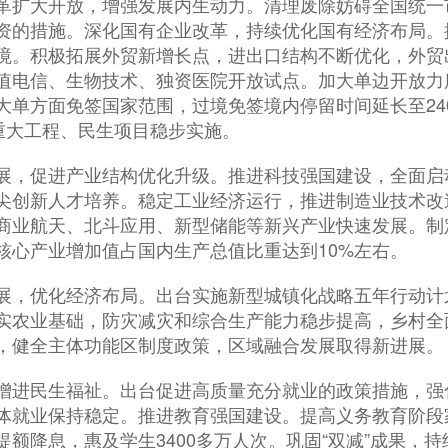
扩大开放，增强发展内生动力。清理废除妨碍全国统一
资的措施。深化国有企业改革，持续优化国有经济布局。
境。积极拓展外贸新增长点，进出口结构不断优化，外贸
值电信、生物技术、独资医院开放试点。加大单边开放力
大单方面免签国家范围，过境免签境内停留时间延长至24
重大工程、民生项目稳步实施。
，促进产业结构优化升级。推进科技强国建设，全面启
尖创新人才培养。稳定工业经济运行，推进制造业技术改造
商业航天、北斗应用、新型储能等新兴产业快速发展。制
核心产业增加值占国内生产总值比重达到10%左右。
，优化经济布局。出台实施新型城镇化战略五年行动计
夯实农业基础，防灾减灾和综合生产能力稳步提高，乡村
，健全主体功能区制度政策，区域融合发展取得新进展。
进民生福祉。出台促进高质量充分就业的政策措施，强
体就业保持稳定。推进教育强国建设。提高义务教育阶段
额降息，惠及学生3400多万人次。巩固“双减”成果，