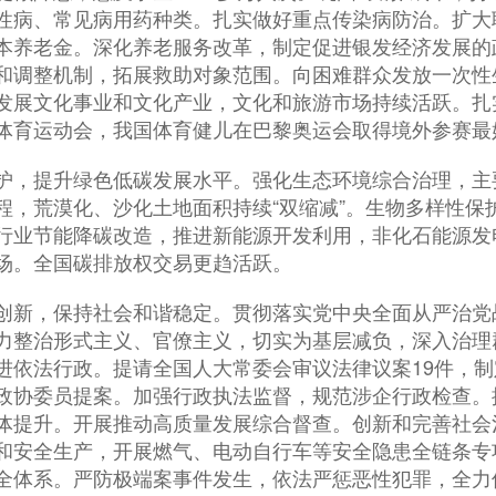
性病、常见病用药种类。扎实做好重点传染病防治。扩大
本养老金。深化养老服务改革，制定促进银发经济发展的
和调整机制，拓展救助对象范围。向困难群众发放一次性生
发展文化事业和文化产业，文化和旅游市场持续活跃。扎
体育运动会，我国体育健儿在巴黎奥运会取得境外参赛最
，提升绿色低碳发展水平。强化生态环境综合治理，主
程，荒漠化、沙化土地面积持续“双缩减”。生物多样性保
行业节能降碳改造，推进新能源开发利用，非化石能源发
场。全国碳排放权交易更趋活跃。
新，保持社会和谐稳定。贯彻落实党中央全面从严治党
力整治形式主义、官僚主义，切实为基层减负，深入治理
进依法行政。提请全国人大常委会审议法律议案19件，制
政协委员提案。加强行政执法监督，规范涉企行政检查。推
体提升。开展推动高质量发展综合督查。创新和完善社会
和安全生产，开展燃气、电动自行车等安全隐患全链条专
全体系。严防极端案事件发生，依法严惩恶性犯罪，全力