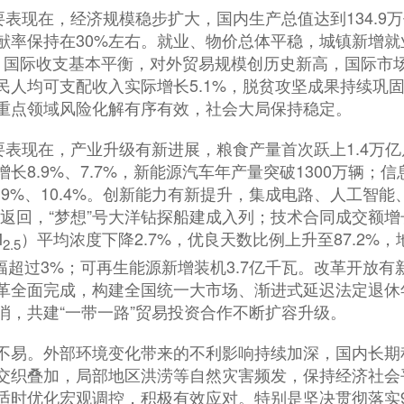
表现在，经济规模稳步扩大，国内生产总值达到134.9
率保持在30%左右。就业、物价总体平稳，城镇新增就业
2%。国际收支基本平衡，对外贸易规模创历史新高，国际市
民人均可支配收入实际增长5.1%，脱贫攻坚成果持续巩
重点领域风险化解有序有效，社会大局保持稳定。
现在，产业升级有新进展，粮食产量首次跃上1.4万亿斤
长8.9%、7.7%，新能源汽车年产量突破1300万辆；
.9%、10.4%。创新能力有新提升，集成电路、人工智
返回，“梦想”号大洋钻探船建成入列；技术合同成交额增长
M
）平均浓度下降2.7%，优良天数比例上升至87.2%
2.5
降幅超过3%；可再生能源新增装机3.7亿千瓦。改革开放
革全面完成，构建全国统一大市场、渐进式延迟法定退休
消，共建“一带一路”贸易投资合作不断扩容升级。
易。外部环境变化带来的不利影响持续加深，国内长期
交织叠加，局部地区洪涝等自然灾害频发，保持经济社会
适时优化宏观调控，积极有效应对。特别是坚决贯彻落实9