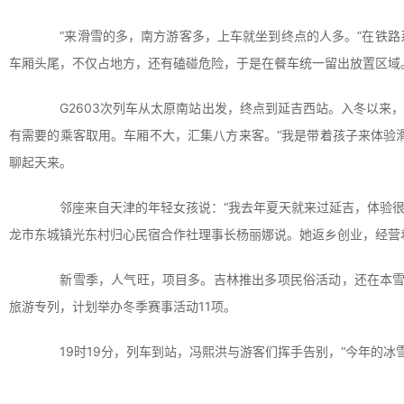
“来滑雪的多，南方游客多，上车就坐到终点的人多。”在铁路系
车厢头尾，不仅占地方，还有磕碰危险，于是在餐车统一留出放置区域
G2603次列车从太原南站出发，终点到延吉西站。入冬以来，
有需要的乘客取用。车厢不大，汇集八方来客。“我是带着孩子来体验
聊起天来。
邻座来自天津的年轻女孩说：“我去年夏天就来过延吉，体验很好
龙市东城镇光东村归心民宿合作社理事长杨丽娜说。她返乡创业，经营着
新雪季，人气旺，项目多。吉林推出多项民俗活动，还在本雪季
旅游专列，计划举办冬季赛事活动11项。
19时19分，列车到站，冯熙洪与游客们挥手告别，“今年的冰雪