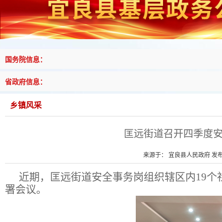
国务院信息：
省政府信息：
乡镇风采
匡远街道召开四季度
来源于： 宜良县人民政府 发布时
近期，匡远街道安全事务岗组织辖区内
19
个
署会议。