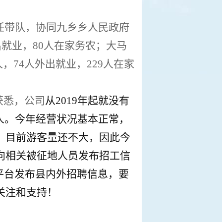
任
带队
，协同九乡乡人民政府
出就业，
80
人在家务农；大马
人，
74
人外出就业，
229
人在家
获悉，
公司
从
2019
年起就没有
人。今年经营状况
基本正常
，
，目前游客量还不大，因此今
向相关被征地人员
发布招工信
平台发布
县内外
招聘信息，
要
关注和支持！