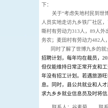
下：
关于
“考虑失地村民到世
人员实地
走访九乡
铁厂社区
，
嘶村有劳动力
313
人，
89
人外
务农；麦田村有劳动力
482
人
同时了解了
世博
九乡的就
招聘计划，
每年均在裁员，
20
但仅能维持日常正常开支和工
年没有招工计划。若遇
旅游旺
息。同时，
县公共就业和人才
求九乡乡就业信息员及时将信
联系人：
谷素菊
联