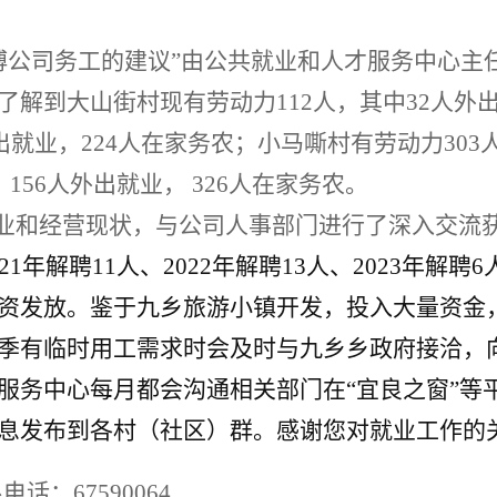
博公司务工的建议”由公共就业
和人才服务中心主
了解到大山街村现有劳动力
112
人，
其中
32
人外
出就业，
224
人在家务农；小马嘶村有劳动力
303
，
156
人外出就业，
326
人在家务农。
业和经营现状，与公司
人事部
门进行了深入交流
21
年解聘
11
人、
2022
年解聘
13
人
、
2023
年解聘
6
资发放。
鉴于九乡旅游小镇开发，投入大量资金
季有临时用工需求时会及时与九乡乡政府接洽，
服务中心每月都会
沟通相关部门
在
“宜良之窗”等
息发布到各村（社区）群。感谢您对就业工作的
系电话：
675
90064