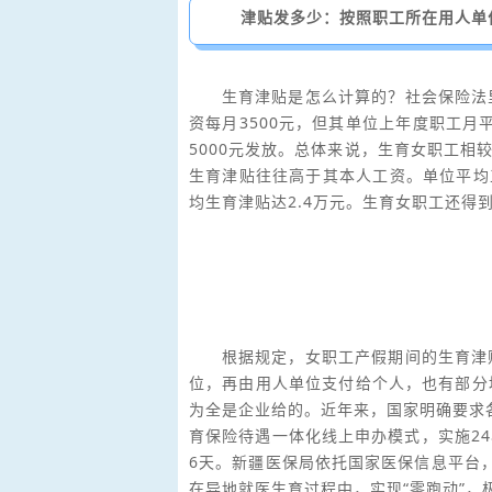
津贴发多少：按照职工所在用人单
生育津贴是怎么计算的？社会保险法
资每月3500元，但其单位上年度职工月
5000元发放。总体来说，生育女职工
生育津贴往往高于其本人工资。单位平均工
均生育津贴达2.4万元。生育女职工还得
根据规定，女职工产假期间的生育津
位，再由用人单位支付给个人，也有部分
为全是企业给的。
近年来，国家明确要求
育保险待遇一体化线上申办模式，实施2
6天。新疆医保局依托国家医保信息平台，
在异地就医生育过程中，实现“零跑动”，