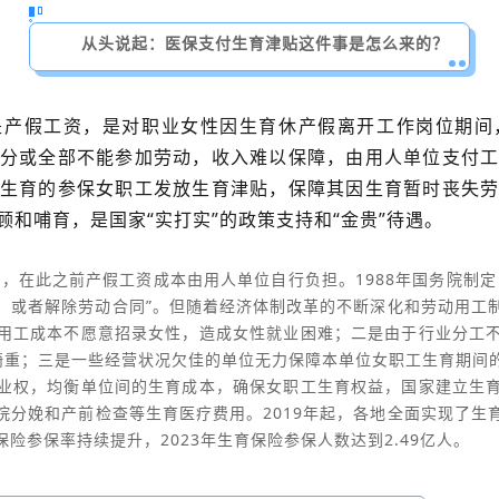
从头说起：医保支付生育津贴这件事是怎么来的？
是产假工资，是对职业女性因生育休产假离开工作岗位期间
分或全部不能参加劳动，收入难以保障，由用人单位支付
生育的参保女职工发放生育津贴，保障其因生育暂时丧失
和哺育，是国家“实打实”的政策支持和“金贵”待遇。
年，在此之前产假工资成本由用人单位自行负担。1988年国务院制
，或者解除劳动合同”。但随着经济体制改革的不断深化和劳动用工
用工成本不愿意招录女性，造成女性就业困难；二是由于行业分工
轻畸重；三是一些经营状况欠佳的单位无力保障本单位女职工生育期
业权，均衡单位间的生育成本，确保女职工生育权益，国家建立生
院分娩和产前检查等生育医疗费用。2019年起，各地全面实现了生
险参保率持续提升，2023年生育保险参保人数达到2.49亿人。