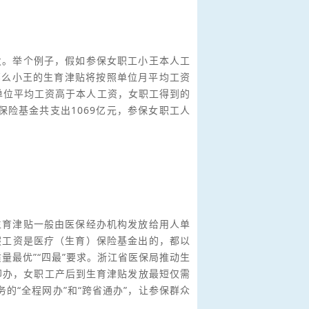
发。举个例子，假如参保女职工小王本人工
，那么小王的生育津贴将按照单位月平均工资
单位平均工资高于本人工资，女职工得到的
保险基金共支出1069亿元，参保女职工人
！
生育津贴一般由医保经办机构发放给用人单
假工资是医疗（生育）保险基金出的，都以
量最优”“四最”要求。浙江省医保局推动生
即办，女职工产后到生育津贴发放最短仅需
的“全程网办”和“跨省通办”，让参保群众