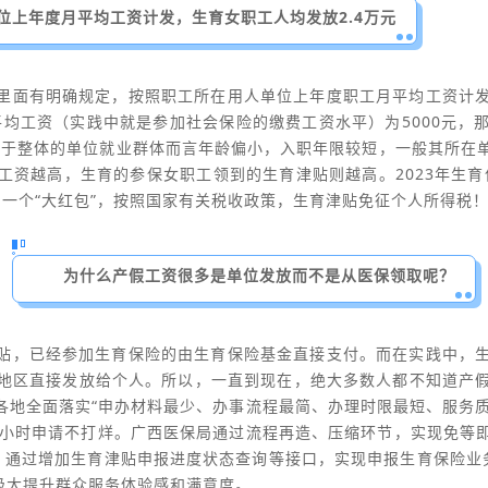
位上年度月平均工资计发，生育女职工人均发放2.4万元
里面有明确规定，按照职工所在用人单位上年度职工月平均工资计
平均工资（实践中就是参加社会保险的缴费工资水平）为5000元
相较于整体的单位就业群体而言年龄偏小，入职年限较短，一般其所在
资越高，生育的参保女职工领到的生育津贴则越高。2023年生育
到一个“大红包”，按照国家有关税收政策，生育津贴免征个人所得税
为什么产假工资很多是单位发放而不是从医保领取呢？
贴，已经参加生育保险的由生育保险基金直接支付。而在实践中，
地区直接发放给个人。
所以，一直到现在，绝大多数人都不知道产
各地全面落实“申办材料最少、办事流程最简、办理时限最短、服务质
4小时申请不打烊。广西医保局通过流程再造、压缩环节，实现免等
通过增加生育津贴申报进度状态查询等接口，实现申报生育保险业务
极大提升群众服务体验感和满意度。