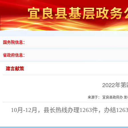
国务院信息：
省政府信息：
建言献策
2022年
来源于： 宜良县政府办 发布时
10
月-
12
月，县长热线办理
1263
件，办结
126