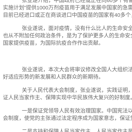
张业遂介绍，中国政府已经或正在向
60多个
实施计划”提供1000万剂疫苗用于满足发展中国家的
目前已经进口或正在商谈进口中国疫苗的国家有40多
张业遂说，面对疫情，没有什么比人的生命安全
也从不附加任何政治条件，是为了保护更多人的生命安
国家提供疫苗，为国际抗疫合作作出贡献。
张业遂说，本次大会将审议修改全国人大组织法
好适应形势的新发展和人民群众的新期待。
关于人民代表大会制度，张业遂说，实践证明，
证人民当家作主、保障实现中华民族伟大复兴的好制度
一是保证党领导人民有效治理国家。中国宪法以
会制度，使党的主张通过法定程序成为国家意志，保证
二是支持和保障人民当家作主。人民当家作主是