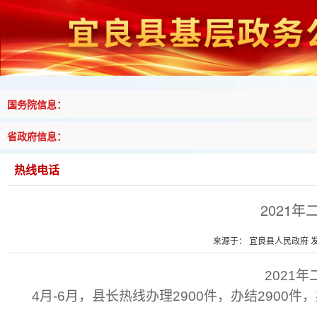
国务院信息：
省政府信息：
热线电话
2021
来源于： 宜良县人民政府 发布
2021
4
月
-
6
月，县长热线办理
2900
件，办结
2900
件，