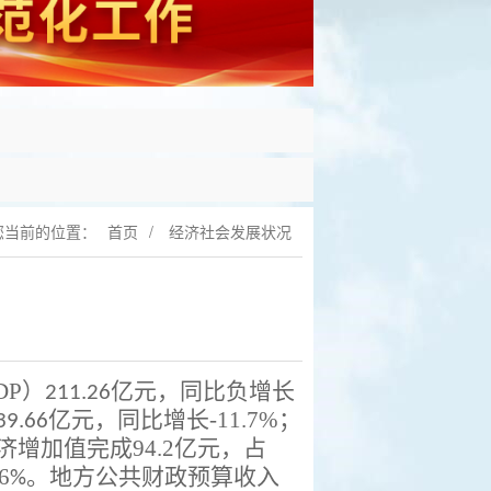
您当前的位置：
首页
/
经济社会发展状况
DP
）
亿元，同
比负增长
211.26
亿元，同比增长
-11.7%
；
39.66
济增
加值完成
94.2
亿元，占
6
。地
方公共财政预算收入
%