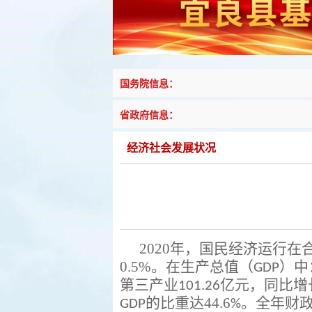
国务院信息：
省政府信息：
经济社会发展状况
2020
年，国民经济运行在
0.5
%
。
在生产总值（
）
中
GDP
第三产业
亿元，同比增
101.26
的比重达44.6
。全年财
GDP
%