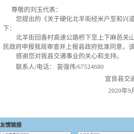
尊敬的
刘玉
代表：
您提出的《关于
硬化北羊街经米户至和兴
下：
北羊街回香村高速公路桥下至上下麻邑关
民政府申报我局审查并上报县政府批准同意，该
感谢您对我县交通事业的关心和支持。
联系人
/电话：
苗强伟
/67524680
宜良县交
2020
年
9
友情链接