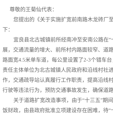
尊敬的
王菊仙
代表：
您提出的《关于
实施扩宽前南路木龙砖厂
下：
宜良县北古城镇前所经南冲至安南公路在
展，交通流量的增大、前所村内路面较窄、道
路面宽
4.5米单车道，每公里设置了2-3个错
责任主体单位为
北古城镇
人民政府和沿线村社
作，交通疏导站认真履行工作职责，提高沿线
行驶等违法行为，预防交通事故发生，确保道
关于道路扩宽改造事项，由于
“十三五”期
饭财政，由县政府批准立项建设存在困难，待“