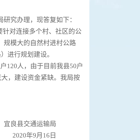
局研究办理，现答复如下：
要针对连接多个村、社区的公
、规模大的自然村进村公路
路）进行规划建设。
1户120人，
由于目前我县
50户
庞大，建设资金紧缺。我局按
宜良县交通运输局
2020
年
9
月
16
日