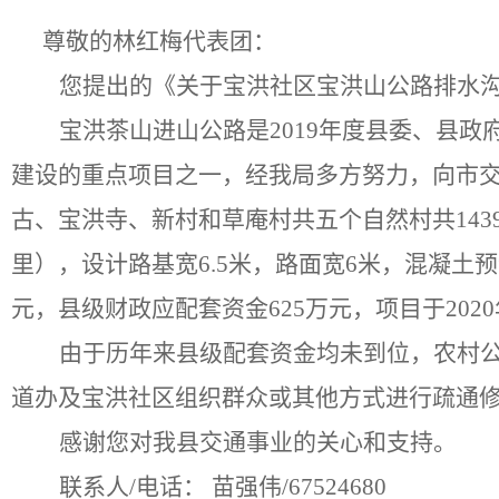
尊敬的
林红梅代表团
：
您提出的《
关于宝洪社区宝洪山公路排水
宝洪茶山进山公路是
2019年度县委、县
建设的重点项目之一
，
经
我局
多方努力，向市
古、宝洪寺、新村和草庵村共五个自然村共
14
里），设计路基宽
6.5米，路面宽6米，混凝土
元，县级财政应配套资金625万元
，项目于
202
由于历年来县级配套资金均未到位，农村
道办及宝洪社区组织群众或其他方式进行疏通
感谢您对我县交通事业的关心和支持。
联系人
/电话：
苗强伟
/67524680