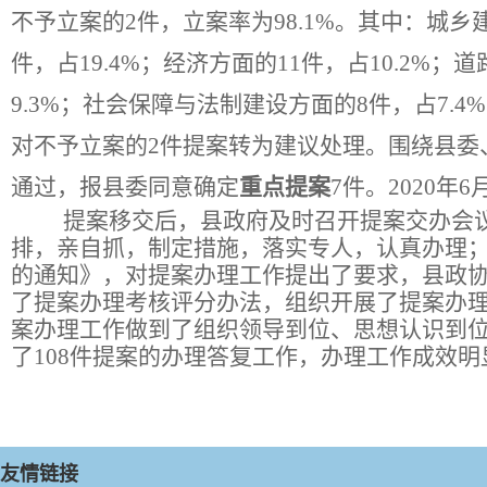
不予立案的
2
件，立案率为
9
8
.
1
%。其中：
城乡
件，占19.4%；经济方面的11件，占10.2%；
9.3%；社会保障与法制建设方面的8件，占7.4
对不予立案的2件提案转为建议处理。
围绕县委
通过，报县委同意确定
重点提案
7件。20
20
年
6
提案移交后，
县政府
及时召开提案交办会
排，亲自抓，制定措施，落实专人，认真办理
的通知
》，对提案办理工作提出了要求，县政
了提案办理考核评分办法，组织开展了提案办
案办理工作做到了组织领导到位、思想认识到
了
1
08
件提案的办理答复工作，
办理工作成效明
友情链接