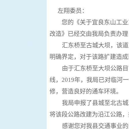
左翔
委员：
您的《关于
宜良东山工业
改造
》已经交由我局负责办理
汇东桥至古城大坝，该道
明确界定，对于该路扩建造成
由于汇东桥至大坝公路目
线，
2019
年，我局已对临河一
修，营造良好的通车环境。
我局申报了县城至北古城
将该段公路改建为沿江公路，
感谢您对我县交通事业的