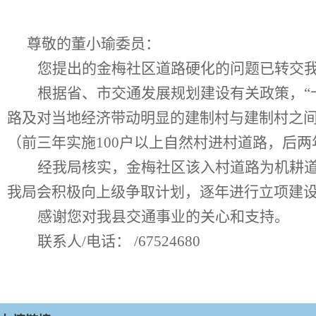
尊敬的
董小瑜委员
：
您提出的
金梅社区道路硬化的问题
已转交
根据省、市交通发展规划建设有关政策，
路及对当地经济带动明显的建制村与建制村之间
（前三年实施100户以上自然村进村道路，后两
经我局核实，金梅社区该入村道路为机耕
我局会积极向上级争取计划，逐年进行立项建
感谢您对我县交通事业的关心和支持。
联系人
/电话： /67524680