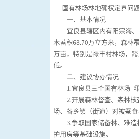
国有林场林地确权定界问
一、
基本情况
宜良县辖区内有阳宗海、
木蓄积
68
.
70
万立方米，森林
万亩，特别是禄丰村林场，跨
低。
二、建议协办情况
1
.
宜良县三个国有林场《
2
.开展森林督查、森林核
场、各乡镇（街道）对被蚕食
3
.
争取国家储备林、难造
护用房等基础设施。