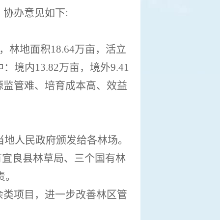
，协办意见如下
:
，林地面积
18
.
64
万亩，活立
中：境内
13
.
82
万亩，境外
9
.
41
源监管难、培育成本高、效益
当地人民政府颁发给各林场。
有宜良县林草局、三个国有林
责。
余类项目，进一步改善林区管