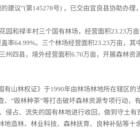
题的建议
”(第
145278
号
) ，已交由
宜良县
协助办理
花园和禄丰村三个国有林场，
经营面积
23
.
23
万亩
覆盖率
64
.
99
%
。
三个林场经营面积
23
.
23
万亩，其
三州四县，境外经营面积
6
.
70
万亩，开展森林资
国有山林权证》于
1990
年由林场林地所在辖区的
查、“毁林种茶”等打击破坏森林资源专项行动，
、侵占、流失的国有林地进行收回，做到守土有
林地造林、林业科技、森林抚育、良种补贴等十