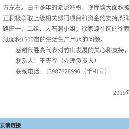
方左右。由于多年的淤泥冲积，现库塘大面积
正积极争取上级相关部门项目和资金的支持
,
路田一、二组、大石洞小组；徐家渡社区的徐家
溉面积1500亩的生活生产用水的问题。
感谢
代胜高
代表对竹山发展的关心和支持
联系人：
王天福
（
办理负责人
）
联系电话：
13987628990
（手机号）
2019
友情链接