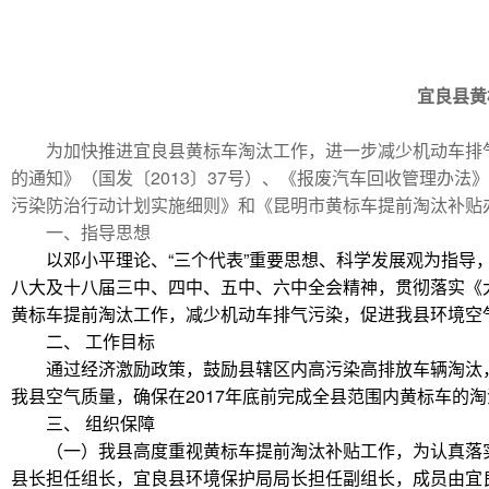
宜良县黄
为加快推进宜良县黄标车淘汰工作，进一步减少机动车排
的通知》（国发〔2013〕37号）、《报废汽车回收管理办法
污染防治行动计划实施细则》和《昆明市黄标车提前淘汰补贴
一、指导思想
以邓小平理论、“三个代表”重要思想、科学发展观为指
八大及十八届三中、四中、五中、六中全会精神，贯彻落实《
黄标车提前淘汰工作，减少机动车排气污染，促进我县环境空
二、 工作目标
通过经济激励政策，鼓励县辖区内高污染高排放车辆淘汰
我县空气质量，确保在2017年底前完成全县范围内黄标车的
三、 组织保障
（一）我县高度重视黄标车提前淘汰补贴工作，为认真落
县长担任组长，宜良县环境保护局局长担任副组长，成员由宜