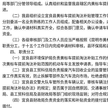
局等部门分管领导组成。认真组织和监督我县辖区内黄标车提
进。
（二）我县组织设立宜良县黄标车提前淘汰补贴管理工作
分别委派一名业务熟练的工作人员组成，配备相关办公设备，
工作，确认申请材料真实齐全，综合各部门意见，确认申请车
资金。
（三）各级审核部门及工作人员应当严格按照《昆明市黄
职责分工，于十五个工作日内完成申请材料审核，县环保局和
四、 职责分工
（一）宜良县环境保护局负责黄标车提前淘汰补贴工作的
次黄标车提前淘汰补贴范围的机动车车主发放申请表，指导车
（二）宜良县工贸科信局负责报废汽车回收企业的监督管
废工作真实有效，防止拆解零部件及汽车流向市场，杜绝虚假
（三）宜良县交警大队车管所负责车辆认定，审核车辆注
提前淘汰补贴办法》的规定；是否属于因自燃原因、交通事故
局、县工贸科信局及县财政局等部门组织现场监销；对符合规
（四）宜良县财政局负责资金的落实和补贴资金的拨付监
拨付。