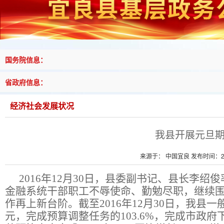
国务院信息：
省政府信息：
经济社会发展状况
我县开展元旦
来源于： 中国宜良 发布时间：201
2016
年
12
月
30
日
，县委副书记、县长李绍俊
金融系统干部职工不辱使命、勤勉尽职，继续
作再上新台阶。截至
2016
年
12
月
30
日
，我县一
元，完成预算调整任务的
103.6%
，完成市政府