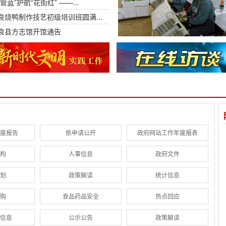
城管蓝”护航“花街红” ——...
良烧鸭制作技艺初级培训班圆满...
良县方志馆开馆通告
度报告
依申请公开
政府网站工作年度报表
构
人事信息
政府文件
划
政策解读
统计信息
购
食品药品安全
热点回应
信息
公示公告
政策解读