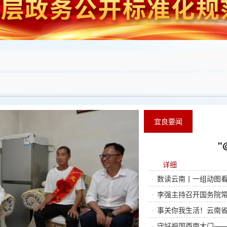
宜良要闻
"
详细
•
数读云南丨一组动图
•
李强主持召开国务院常务
•
事关你我生活！云南省“
•
守好祖国西南大门——