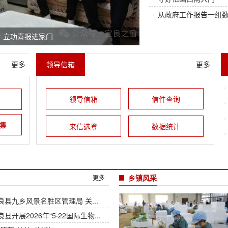
•
从政府工作报告一组数
音 立功喜报进家门
更多
领导信箱
更多
领导信箱
信件查询
集
来信选登
数据统计
乡镇风采
更多
良县九乡风景名胜区管理局 关...
良县开展2026年“5·22国际生物...