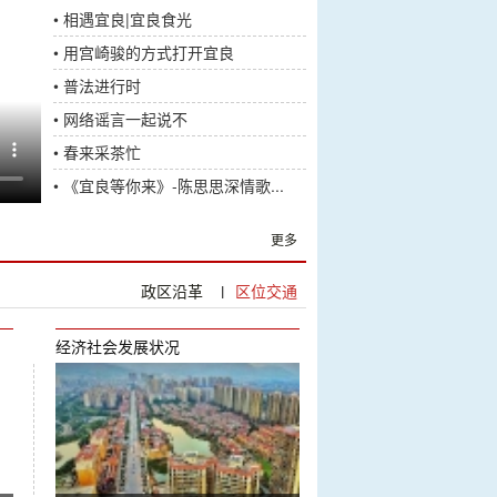
•
相遇宜良|宜良食光
•
用宫崎骏的方式打开宜良
•
普法进行时
•
网络谣言一起说不
•
春来采茶忙
•
《宜良等你来》-陈思思深情歌...
更多
政区沿革
区位交通
|
经济社会发展状况