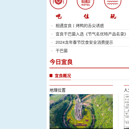
•
相遇宜良丨烤鸭的舌尖诱惑
•
宜良干巴菌入选《节气名优特产品名录》
•
2024龙年春节饮食安全消费提示
•
干巴菌
今日宜良
宜良概况
地理位置
人