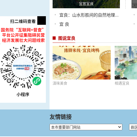
宜居宜良
•
•
宜良：山水形胜间的自然地理...
•
•
宜 良
图说宜良
滇味美食
相遇宜良
友情链接
滇味美食