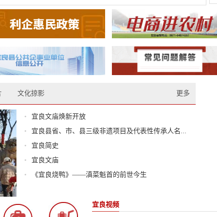
片
文化掠影
更多
•
宜良文庙焕新开放
•
宜良县省、市、县三级非遗项目及代表性传承人名...
•
宜良简史
•
宜良文庙
•
《宜良烧鸭》——滇菜魁首的前世今生
宜良视频