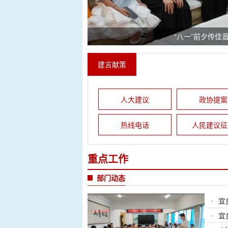
“八一”前夕传佳
建言献策
人大建议
政协提案
热线电话
人民建议征
重点工作
部门动态
•
宜
•
宜